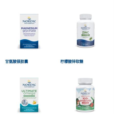
甘氨酸镁胶囊
柠檬酸锌软糖